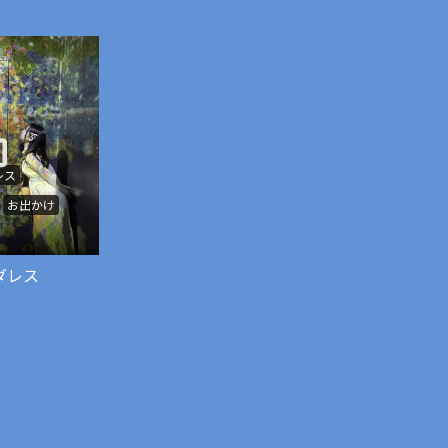
レス
お出かけ
ダレス