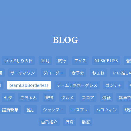
BLOG
いいおしりの日
10月
旅行
アイス
MUSICBLISS
音
園
サーティワン
グローグー
女子会
ねぇね
いい推し
日
teamLabBorderless
チームラボボーダレス
ゴンチャ
七夕
赤ちゃん
巣鴨
グルメ
ココア
遠征
紫陽花
謹賀新年
推し
シャンプー
コスプレ
ハロウィン
映
自己紹介
写真
撮影