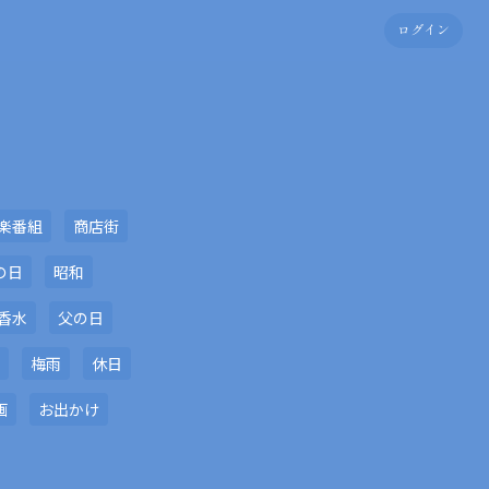
ログイン
楽番組
商店街
の日
昭和
香水
父の日
梅雨
休日
画
お出かけ