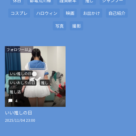
休日
都電荒川線
謹賀新年
推し
シャンプー
コスプレ
ハロウィン
映画
お出かけ
自己紹介
写真
撮影
フォロワー以上
いい推しの日
いいおしりの日
推し
推し活
4
いい推しの日
2025/11/04 23:00