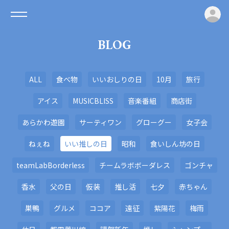
ロ
BLOG
ALL
食べ物
いいおしりの日
10月
旅行
アイス
MUSICBLISS
音楽番組
商店街
あらかわ遊園
サーティワン
グローグー
女子会
ねぇね
いい推しの日
昭和
食いしん坊の日
teamLabBorderless
チームラボボーダレス
ゴンチャ
香水
父の日
仮装
推し活
七夕
赤ちゃん
巣鴨
グルメ
ココア
遠征
紫陽花
梅雨