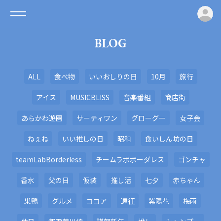
ロ
BLOG
ALL
食べ物
いいおしりの日
10月
旅行
アイス
MUSICBLISS
音楽番組
商店街
あらかわ遊園
サーティワン
グローグー
女子会
ねぇね
いい推しの日
昭和
食いしん坊の日
teamLabBorderless
チームラボボーダレス
ゴンチャ
香水
父の日
仮装
推し活
七夕
赤ちゃん
巣鴨
グルメ
ココア
遠征
紫陽花
梅雨