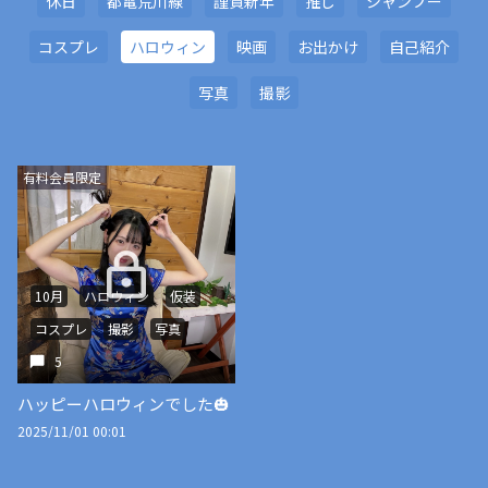
休日
都電荒川線
謹賀新年
推し
シャンプー
コスプレ
ハロウィン
映画
お出かけ
自己紹介
写真
撮影
有料会員限定
10月
ハロウィン
仮装
コスプレ
撮影
写真
5
ハッピーハロウィンでした🎃
2025/11/01 00:01