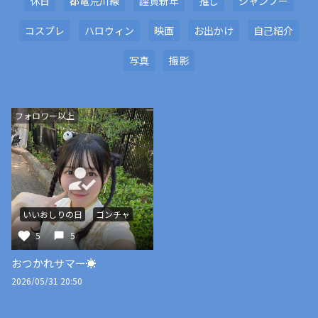
休日
都電荒川線
謹賀新年
推し
シャンプー
コスプレ
ハロウィン
映画
お出かけ
自己紹介
写真
撮影
フォロワー以上
いいおしりの日
ゴンチャ
5
5
おつかれサマー☀️
2026/05/31 20:50