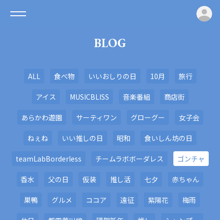
ロ
BLOG
ALL
食べ物
いいおしりの日
10月
旅行
アイス
MUSICBLISS
音楽番組
商店街
あらかわ遊園
サーティワン
グローグー
女子会
ねぇね
いい推しの日
昭和
食いしん坊の日
teamLabBorderless
チームラボボーダレス
ゴンチャ
香水
父の日
仮装
推し活
七夕
赤ちゃん
巣鴨
グルメ
ココア
遠征
紫陽花
梅雨