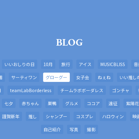
BLOG
いいおしりの日
10月
旅行
アイス
MUSICBLISS
音
園
サーティワン
グローグー
女子会
ねぇね
いい推し
日
teamLabBorderless
チームラボボーダレス
ゴンチャ
七夕
赤ちゃん
巣鴨
グルメ
ココア
遠征
紫陽花
謹賀新年
推し
シャンプー
コスプレ
ハロウィン
映
自己紹介
写真
撮影