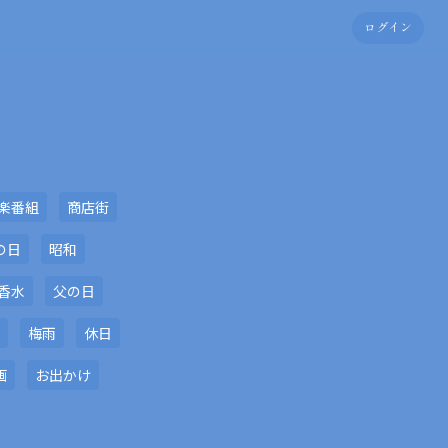
ログイン
楽番組
商店街
の日
昭和
香水
父の日
梅雨
休日
画
お出かけ