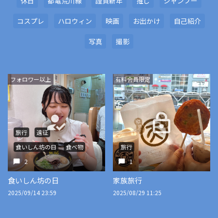
休日
都電荒川線
謹賀新年
推し
シャンプー
コスプレ
ハロウィン
映画
お出かけ
自己紹介
写真
撮影
フォロワー以上
有料会員限定
旅行
遠征
食いしん坊の日
食べ物
旅行
2
1
食いしん坊の日
家族旅行
2025/09/14 23:59
2025/08/29 11:25