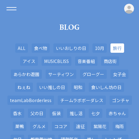
ロ
BLOG
ALL
食べ物
いいおしりの日
10月
旅行
アイス
MUSICBLISS
音楽番組
商店街
あらかわ遊園
サーティワン
グローグー
女子会
ねぇね
いい推しの日
昭和
食いしん坊の日
teamLabBorderless
チームラボボーダレス
ゴンチャ
香水
父の日
仮装
推し活
七夕
赤ちゃん
巣鴨
グルメ
ココア
遠征
紫陽花
梅雨