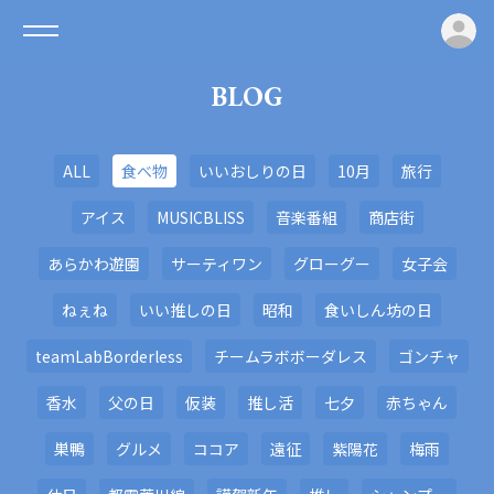
ロ
BLOG
ALL
食べ物
いいおしりの日
10月
旅行
アイス
MUSICBLISS
音楽番組
商店街
あらかわ遊園
サーティワン
グローグー
女子会
ねぇね
いい推しの日
昭和
食いしん坊の日
teamLabBorderless
チームラボボーダレス
ゴンチャ
香水
父の日
仮装
推し活
七夕
赤ちゃん
巣鴨
グルメ
ココア
遠征
紫陽花
梅雨