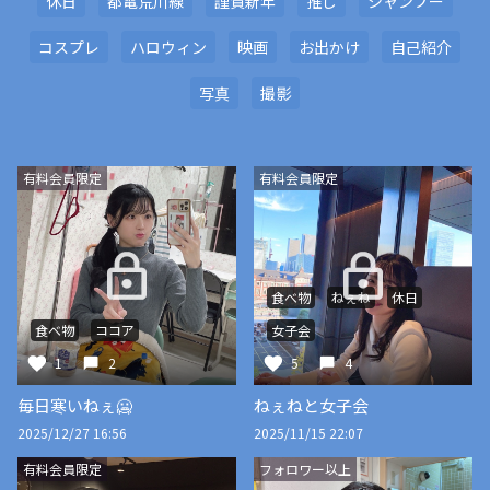
休日
都電荒川線
謹賀新年
推し
シャンプー
コスプレ
ハロウィン
映画
お出かけ
自己紹介
写真
撮影
有料会員限定
有料会員限定
食べ物
ねぇね
休日
食べ物
ココア
女子会
1
2
5
4
毎日寒いねぇ🥶
ねぇねと女子会
2025/12/27 16:56
2025/11/15 22:07
有料会員限定
フォロワー以上